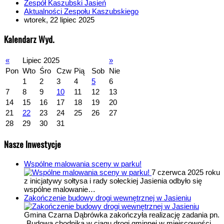
Zespół Kaszubski Jasień
Aktualności Zespołu Kaszubskiego
wtorek, 22 lipiec 2025
Kalendarz Wyd.
«
Lipiec 2025
»
Pon
Wto
Śro
Czw
Pią
Sob
Nie
1
2
3
4
5
6
7
8
9
10
11
12
13
14
15
16
17
18
19
20
21
22
23
24
25
26
27
28
29
30
31
Nasze Inwestycje
Wspólne malowania sceny w parku!
7 czerwca 2025 roku
z inicjatywy sołtysa i rady sołeckiej Jasienia odbyło się
wspólne malowanie…
Zakończenie budowy drogi wewnętrznej w Jasieniu
Gmina Czarna Dąbrówka zakończyła realizację zadania pn.
„Budowa chodnika w ciągu drogi gminnej w miejscowości…