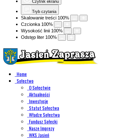
Czytnik ekranu
Tryb czytania
Skalowanie treści
100
%
Czcionka
100
%
Wysokość linii
100
%
Odstęp liter
100
%
Home
Sołectwo
O Sołectwie
Aktualności
Inwestycje
Statut Sołectwa
Władze Sołectwa
Fundusz Sołecki
Nasze Imprezy
WKS Jasień