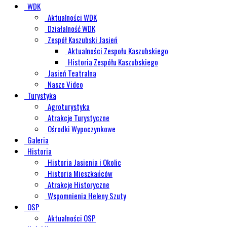
WDK
Aktualności WDK
Działalność WDK
Zespół Kaszubski Jasień
Aktualności Zespołu Kaszubskiego
Historia Zespółu Kaszubskiego
Jasień Teatralna
Nasze Video
Turystyka
Agroturystyka
Atrakcje Turystyczne
Ośrodki Wypoczynkowe
Galeria
Historia
Historia Jasienia i Okolic
Historia Mieszkańców
Atrakcje Historyczne
Wspomnienia Heleny Szuty
OSP
Aktualności OSP