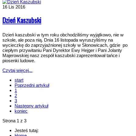
16
Lis 2016
Dzień Kaszubski
Dzień kaszubski w tym roku obchodziliśmy wyjątkowo, nie w
szkole, ale poza nią. Dnia 16 listopada wyruszyliśmy na
wycieczkę do zaprzyjaźnionej szkoły w Słonowicach, gdzie po
ciepłym przywitaniu Pani Dyrektor Ewy Hejger i Pani Jolanty
Majerowskiej nasz zespół kaszubski zaprezentował tańce i
piosenki ludowe.
Czytaj więcej...
start
Poprzedni artykuł
1
2
3
Następny artykuł
koniec
Strona 1 z 3
Jesteś tutaj:
Home