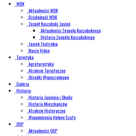
WDK
Aktualności WDK
Działalność WDK
Zespół Kaszubski Jasień
Aktualności Zespołu Kaszubskiego
Historia Zespółu Kaszubskiego
Jasień Teatralna
Nasze Video
Turystyka
Agroturystyka
Atrakcje Turystyczne
Ośrodki Wypoczynkowe
Galeria
Historia
Historia Jasienia i Okolic
Historia Mieszkańców
Atrakcje Historyczne
Wspomnienia Heleny Szuty
OSP
Aktualności OSP