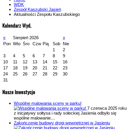
WDK
Zespół Kaszubski Jasień
Aktualności Zespołu Kaszubskiego
Kalendarz Wyd.
«
Sierpień 2026
»
Pon
Wto
Śro
Czw
Pią
Sob
Nie
1
2
3
4
5
6
7
8
9
10
11
12
13
14
15
16
17
18
19
20
21
22
23
24
25
26
27
28
29
30
31
Nasze Inwestycje
Wspólne malowania sceny w parku!
7 czerwca 2025 roku
z inicjatywy sołtysa i rady sołeckiej Jasienia odbyło się
wspólne malowanie…
Zakończenie budowy drogi wewnętrznej w Jasieniu