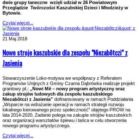
dwie grupy taneczne wzięli udział w 26
Powiatowym
Przeglądzie Twórczości Kaszubskiej Dzieci i Młodzieży w
Bytowie.
Czytaj więcej...
21
Maj 2018
Nowe stroje kaszubskie dla zespołu "Niezabôtczi" z
Jasienia
Stowarzyszenie Loko-motywa we współpracy z Referatem
Programów Unijnych z Gminy Czarna Dąbrówka realizuje projekt
grantowy pt.:
„Nowi Më – nowy program artystyczny oraz
zakup strojów ludowych dla zespołu kaszubskiego
Niezabôtczi z Jasienia”
dofinansowany w ramach Poddziałania
„Wsparcie na wdrażanie operacji w ramach strategii rozwoju
lokalnego kierowanego przez społeczność” objętego PROW na
lata 2014-2020. Zadanie polega na zakupie strojów kaszubskich
oraz organizacji warsztatów śpiewu i tańca w celu stworzenia
nowego programu artystycznego.
Czytaj więcej...