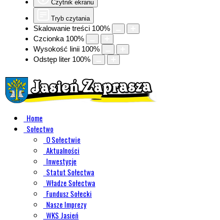
Czytnik ekranu
Tryb czytania
Skalowanie treści
100
%
Czcionka
100
%
Wysokość linii
100
%
Odstęp liter
100
%
Home
Sołectwo
O Sołectwie
Aktualności
Inwestycje
Statut Sołectwa
Władze Sołectwa
Fundusz Sołecki
Nasze Imprezy
WKS Jasień