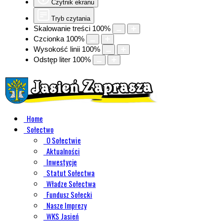
Czytnik ekranu
Tryb czytania
Skalowanie treści
100
%
Czcionka
100
%
Wysokość linii
100
%
Odstęp liter
100
%
Home
Sołectwo
O Sołectwie
Aktualności
Inwestycje
Statut Sołectwa
Władze Sołectwa
Fundusz Sołecki
Nasze Imprezy
WKS Jasień