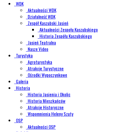
WDK
Aktualności WDK
Działalność WDK
Zespół Kaszubski Jasień
Aktualności Zespołu Kaszubskiego
Historia Zespółu Kaszubskiego
Jasień Teatralna
Nasze Video
Turystyka
Agroturystyka
Atrakcje Turystyczne
Ośrodki Wypoczynkowe
Galeria
Historia
Historia Jasienia i Okolic
Historia Mieszkańców
Atrakcje Historyczne
Wspomnienia Heleny Szuty
OSP
Aktualności OSP