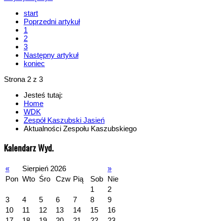
start
Poprzedni artykuł
1
2
3
Następny artykuł
koniec
Strona 2 z 3
Jesteś tutaj:
Home
WDK
Zespół Kaszubski Jasień
Aktualności Zespołu Kaszubskiego
Kalendarz Wyd.
«
Sierpień 2026
»
Pon
Wto
Śro
Czw
Pią
Sob
Nie
1
2
3
4
5
6
7
8
9
10
11
12
13
14
15
16
17
18
19
20
21
22
23