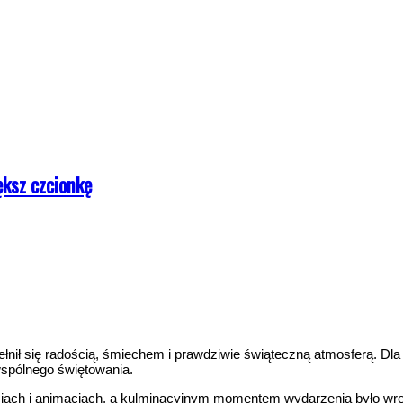
ksz czcionkę
ełnił się radością, śmiechem i prawdziwie świąteczną atmosferą. 
wspólnego świętowania.
cjach i animacjach, a kulminacyjnym momentem wydarzenia było wr