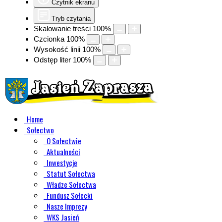
Czytnik ekranu
Tryb czytania
Skalowanie treści
100
%
Czcionka
100
%
Wysokość linii
100
%
Odstęp liter
100
%
Home
Sołectwo
O Sołectwie
Aktualności
Inwestycje
Statut Sołectwa
Władze Sołectwa
Fundusz Sołecki
Nasze Imprezy
WKS Jasień