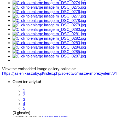
View the embedded image gallery online at:
https://jasien.kaszuby.pl/index.php/solectwo/nasze-imprezy/item/
Oceń ten artykuł
1
2
3
4
5
(0 głosów)