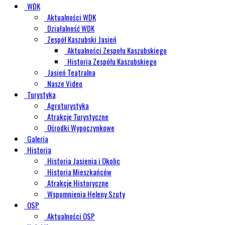
WDK
Aktualności WDK
Działalność WDK
Zespół Kaszubski Jasień
Aktualności Zespołu Kaszubskiego
Historia Zespółu Kaszubskiego
Jasień Teatralna
Nasze Video
Turystyka
Agroturystyka
Atrakcje Turystyczne
Ośrodki Wypoczynkowe
Galeria
Historia
Historia Jasienia i Okolic
Historia Mieszkańców
Atrakcje Historyczne
Wspomnienia Heleny Szuty
OSP
Aktualności OSP