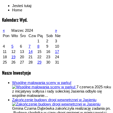
Jesteś tutaj:
Home
Kalendarz Wyd.
«
Marzec 2024
»
Pon
Wto
Śro
Czw
Pią
Sob
Nie
1
2
3
4
5
6
7
8
9
10
11
12
13
14
15
16
17
18
19
20
21
22
23
24
25
26
27
28
29
30
31
Nasze Inwestycje
Wspólne malowania sceny w parku!
7 czerwca 2025 roku
z inicjatywy sołtysa i rady sołeckiej Jasienia odbyło się
wspólne malowanie…
Zakończenie budowy drogi wewnętrznej w Jasieniu
Gmina Czarna Dąbrówka zakończyła realizację zadania pn.
„Budowa chodnika w ciągu drogi gminnej w miejscowości…