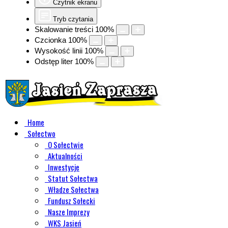
Czytnik ekranu
Tryb czytania
Skalowanie treści
100
%
Czcionka
100
%
Wysokość linii
100
%
Odstęp liter
100
%
Home
Sołectwo
O Sołectwie
Aktualności
Inwestycje
Statut Sołectwa
Władze Sołectwa
Fundusz Sołecki
Nasze Imprezy
WKS Jasień