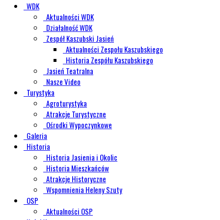
WDK
Aktualności WDK
Działalność WDK
Zespół Kaszubski Jasień
Aktualności Zespołu Kaszubskiego
Historia Zespółu Kaszubskiego
Jasień Teatralna
Nasze Video
Turystyka
Agroturystyka
Atrakcje Turystyczne
Ośrodki Wypoczynkowe
Galeria
Historia
Historia Jasienia i Okolic
Historia Mieszkańców
Atrakcje Historyczne
Wspomnienia Heleny Szuty
OSP
Aktualności OSP