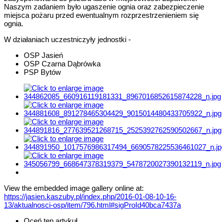
Naszym zadaniem było ugaszenie ognia oraz zabezpieczenie
miejsca pożaru przed ewentualnym rozprzestrzenieniem się
ognia.
W działaniach uczestniczyły jednostki -
OSP Jasień
OSP Czarna Dąbrówka
PSP Bytów
View the embedded image gallery online at:
https://jasien.kaszuby.pl/index.php/2016-01-08-10-16-
13/aktualnosci-osp/item/796.html#sigProId40bca7437a
Oceń ten artykuł