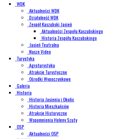
WDK
Aktualności WDK
Działalność WDK
Zespół Kaszubski Jasień
Aktualności Zespołu Kaszubskiego
Historia Zespółu Kaszubskiego
Jasień Teatralna
Nasze Video
Turystyka
Agroturystyka
Atrakcje Turystyczne
Ośrodki Wypoczynkowe
Galeria
Historia
Historia Jasienia i Okolic
Historia Mieszkańców
Atrakcje Historyczne
Wspomnienia Heleny Szuty
OSP
Aktualności OSP