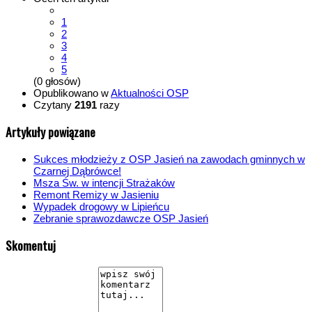
1
2
3
4
5
(0 głosów)
Opublikowano w
Aktualności OSP
Czytany
2191
razy
Artykuły powiązane
Sukces młodzieży z OSP Jasień na zawodach gminnych w
Czarnej Dąbrówce!
Msza Św. w intencji Strażaków
Remont Remizy w Jasieniu
Wypadek drogowy w Lipieńcu
Zebranie sprawozdawcze OSP Jasień
Skomentuj