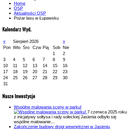
Home
OSP
Aktualności OSP
Pożar lasu w Łupawsku
Kalendarz Wyd.
«
Sierpień 2026
»
Pon
Wto
Śro
Czw
Pią
Sob
Nie
1
2
3
4
5
6
7
8
9
10
11
12
13
14
15
16
17
18
19
20
21
22
23
24
25
26
27
28
29
30
31
Nasze Inwestycje
Wspólne malowania sceny w parku!
7 czerwca 2025 roku
z inicjatywy sołtysa i rady sołeckiej Jasienia odbyło się
wspólne malowanie…
Zakończenie budowy drogi wewnętrznej w Jasieniu