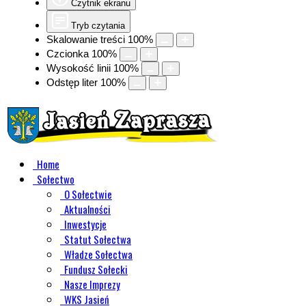
Czytnik ekranu
Tryb czytania
Skalowanie treści
100
%
Czcionka
100
%
Wysokość linii
100
%
Odstęp liter
100
%
Home
Sołectwo
O Sołectwie
Aktualności
Inwestycje
Statut Sołectwa
Władze Sołectwa
Fundusz Sołecki
Nasze Imprezy
WKS Jasień