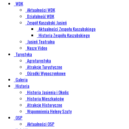
WDK
Aktualności WDK
Działalność WDK
Zespół Kaszubski Jasień
Aktualności Zespołu Kaszubskiego
Historia Zespółu Kaszubskiego
Jasień Teatralna
Nasze Video
Turystyka
Agroturystyka
Atrakcje Turystyczne
Ośrodki Wypoczynkowe
Galeria
Historia
Historia Jasienia i Okolic
Historia Mieszkańców
Atrakcje Historyczne
Wspomnienia Heleny Szuty
OSP
Aktualności OSP