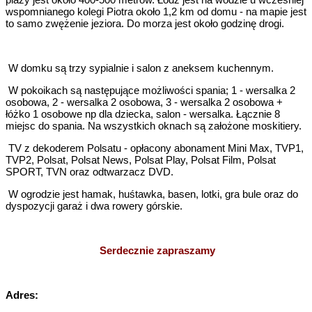
wspomnianego kolegi Piotra około 1,2 km od domu - na mapie jest
to samo zwężenie jeziora. Do morza jest około godzinę drogi.
W domku są trzy sypialnie i salon z aneksem kuchennym.
W pokoikach są następujące możliwości spania; 1 - wersalka 2
osobowa, 2 - wersalka 2 osobowa, 3 - wersalka 2 osobowa +
łóżko 1 osobowe np dla dziecka, salon - wersalka. Łącznie 8
miejsc do spania. Na wszystkich oknach są założone moskitiery.
TV z dekoderem Polsatu - opłacony abonament Mini Max, TVP1,
TVP2, Polsat, Polsat News, Polsat Play, Polsat Film, Polsat
SPORT, TVN oraz odtwarzacz DVD.
W ogrodzie jest hamak, huśtawka, basen, lotki, gra bule oraz do
dyspozycji garaż i dwa rowery górskie.
Serdecznie zapraszamy
Adres: