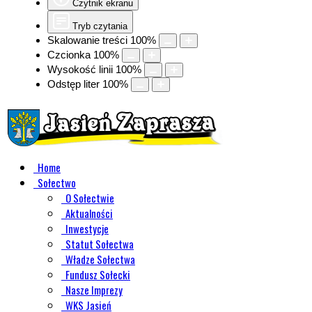
Czytnik ekranu
Tryb czytania
Skalowanie treści
100
%
Czcionka
100
%
Wysokość linii
100
%
Odstęp liter
100
%
Home
Sołectwo
O Sołectwie
Aktualności
Inwestycje
Statut Sołectwa
Władze Sołectwa
Fundusz Sołecki
Nasze Imprezy
WKS Jasień