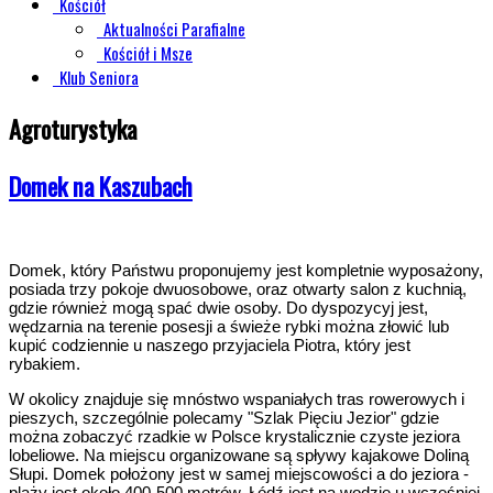
Kościół
Aktualności Parafialne
Kościół i Msze
Klub Seniora
Agroturystyka
Domek na Kaszubach
Domek, który Państwu proponujemy jest kompletnie wyposażony,
posiada trzy pokoje dwuosobowe, oraz otwarty salon z kuchnią,
gdzie również mogą spać dwie osoby. Do dyspozycyj jest,
wędzarnia na terenie posesji a świeże rybki można złowić lub
kupić codziennie u naszego przyjaciela Piotra, który jest
rybakiem.
W okolicy znajduje się mnóstwo wspaniałych tras rowerowych i
pieszych, szczególnie polecamy "Szlak Pięciu Jezior" gdzie
można zobaczyć rzadkie w Polsce krystalicznie czyste jeziora
lobeliowe. Na miejscu organizowane są spływy kajakowe Doliną
Słupi. Domek położony jest w samej miejscowości a do jeziora -
plaży jest około 400-500 metrów. Łódź jest na wodzie u wcześniej