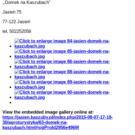
,,Domek na Kaszubach"
Jasień 75
77-122 Jasień
tel. 502252058
View the embedded image gallery online at:
https://jasien.kaszuby.pl/index.php/2015-08-07-17-19-
30/agroturystyka/63-domek-na-
kaszubach.html#sigProId2956e4969f